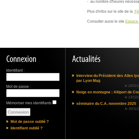
- au nombre d'heures nécessai
Plus d'infos sur le site de la
Fé
Consulter aussi le site
Espace A
Identifiant :
Interview du Président des Ailes ly
par Lyon Mag
le
18/01/
Mot de passe :
Neige en montagne : Altiport de Co
le
13/12/
Mémoriser mes identifiants
séminaire du C.A. novembre 2025
le
30/11/
Mot de passe oublié ?
Identifiant oublié ?