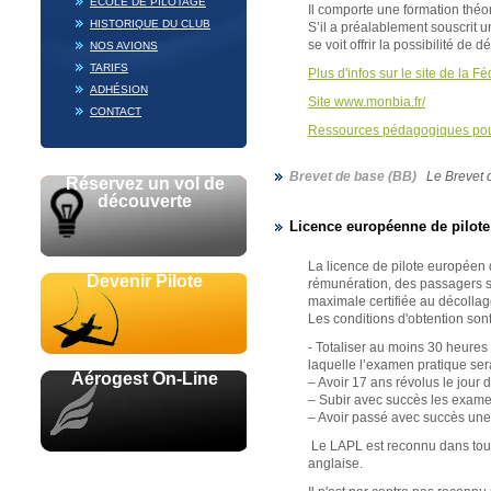
ECOLE DE PILOTAGE
Il comporte une formation théo
HISTORIQUE DU CLUB
S’il a préalablement souscrit u
se voit offrir la possibilité de 
NOS AVIONS
TARIFS
Plus d'infos sur le site de la 
ADHÉSION
Site www.monbia.fr/
CONTACT
Ressources pédagogiques pou
Brevet de base (BB)
Le Brevet d
Réservez un vol de
découverte
Licence européenne de pilote
La licence de pilote européen 
Devenir Pilote
rémunération, des passagers s
maximale certifiée au décolla
Les conditions d'obtention sont
- Totaliser au moins 30 heures
laquelle l’examen pratique se
Aérogest On-Line
– Avoir 17 ans révolus le jour 
– Subir avec succès les examen
– Avoir passé avec succès une
Le LAPL est reconnu dans tout
anglaise.
Avec le soutien de