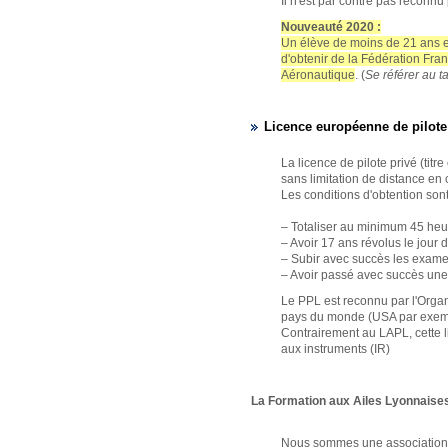
Il n'est par contre pas reconnu
Nouveauté 2020 :
Un élève de moins de 21 ans en
d'obtenir de la Fédération Franç
Aéronautique
. (
Se référer au t
Licence européenne de pilote
La licence de pilote privé (ti
sans limitation de distance en 
Les conditions d'obtention sont
– Totaliser au minimum 45 heu
– Avoir 17 ans révolus le jour 
– Subir avec succès les examen
– Avoir passé avec succès une
Le PPL est reconnu par l'Organi
pays du monde (USA par exem
Contrairement au LAPL, cette l
aux instruments (IR)
La Formation aux Ailes Lyonnaise
Nous sommes une association, a