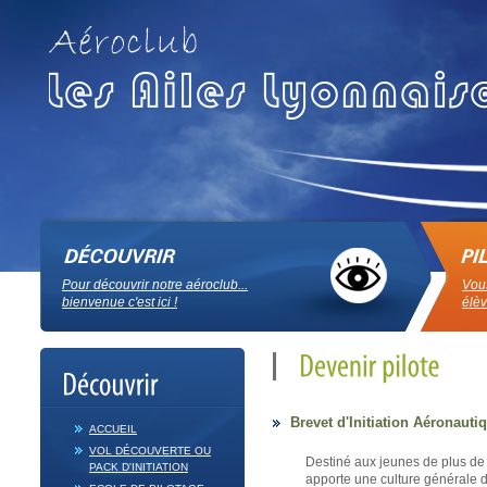
Pour découvrir notre aéroclub...
Vous
bienvenue c'est ici !
élèv
Brevet d'Initiation Aéronauti
ACCUEIL
VOL DÉCOUVERTE OU
Destiné aux jeunes de plus de 
PACK D'INITIATION
apporte une culture générale d