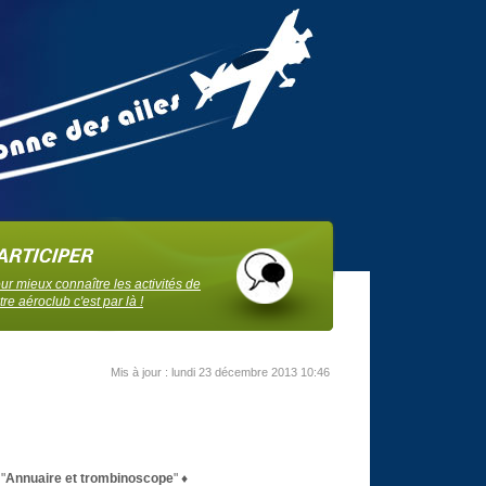
ur mieux connaître les activités de
tre aéroclub c'est par là !
Mis à jour : lundi 23 décembre 2013 10:46
 "
Annuaire et trombinoscope
" ♦