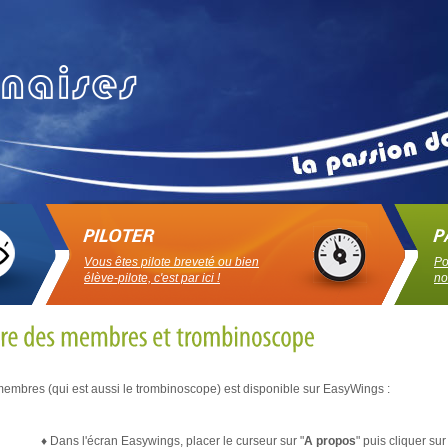
Vous êtes pilote breveté ou bien
Po
élève-pilote, c'est par ici !
no
embres (qui est aussi le trombinoscope) est disponible sur EasyWings :
♦ Dans l'écran Easywings, placer le curseur sur "
A propos
" puis cliquer sur