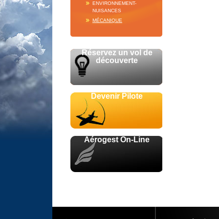
ENVIRONNEMENT-
NUISANCES
MÉCANIQUE
Réservez un vol de
découverte
Devenir Pilote
Aérogest On-Line
Avec le soutien de