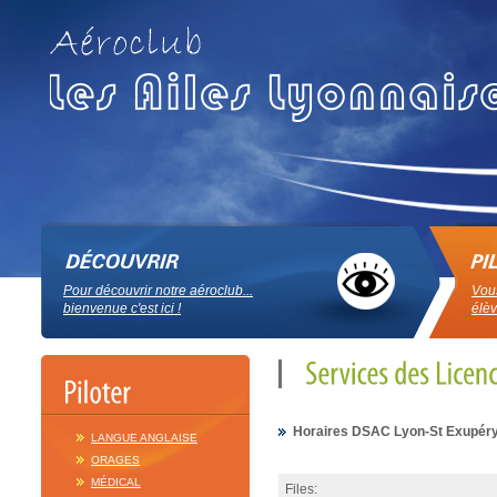
Pour découvrir notre aéroclub...
Vous
bienvenue c'est ici !
élèv
Horaires DSAC Lyon-St Exupér
LANGUE ANGLAISE
ORAGES
MÉDICAL
Files: