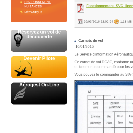
ENVIRONNEMENT-
Fonctionnement_SVC_lic
NUISANCES
MÉCANIQUE
29/03/2016 22:02:54
1.13 MB
Réservez un vol de
découverte
Carnets de vol
10/01/2015
Le Service d'information Aéronautiq
Devenir Pilote
Ce carnet de vol DGAC, conforme au
et fortement recommandé pour les v
Vous pouvez le commander au SIA (
Aérogest On-Line
Avec le soutien de