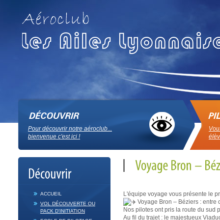
Pour découvrir notre aéroclub...
Vous
bienvenue c'est ici !
élèv
L'équipe voyage vous présente le pre
ACCUEIL
Voyage Bron – Béziers : entre c
VOL DÉCOUVERTE OU
Nos pilotes ont pris la route du sud 
PACK D'INITIATION
Au fil du trajet : le majestueux Via