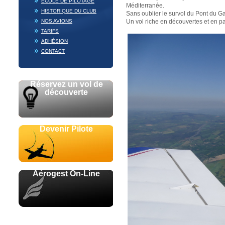
ECOLE DE PILOTAGE
Méditerranée.
HISTORIQUE DU CLUB
Sans oublier le survol du Pont du Ga
NOS AVIONS
Un vol riche en découvertes et en p
TARIFS
ADHÉSION
CONTACT
Réservez un vol de
découverte
Devenir Pilote
Aérogest On-Line
Avec le soutien de