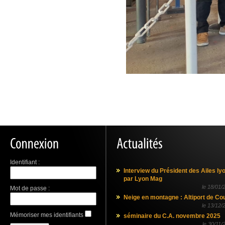
Identifiant :
Interview du Président des Ailes ly
par Lyon Mag
le
18/01/
Mot de passe :
Neige en montagne : Altiport de Co
le
13/12/
Mémoriser mes identifiants
séminaire du C.A. novembre 2025
le
30/11/