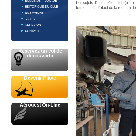
ECOLE DE PILOTAGE
Les sujets d'actualité du club (bilan
HISTORIQUE DU CLUB
terme ont fait l'objet de la réunion de
NOS AVIONS
TARIFS
ADHÉSION
CONTACT
Réservez un vol de
découverte
Devenir Pilote
Aérogest On-Line
Avec le soutien de