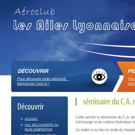
Pour découvrir notre aéroclub...
Vous
bienvenue c'est ici !
élèv
Cette année le séminaire du C.A. de
ACCUEIL
d’échange et de culture historique 
VOL DÉCOUVERTE OU
PACK D'INITIATION
Le matin a eu lieu la visite du musé