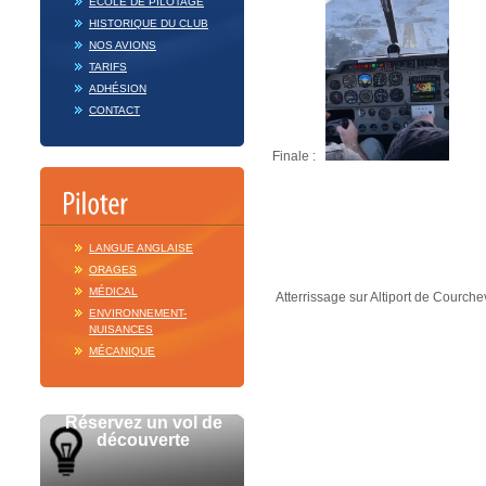
ECOLE DE PILOTAGE
HISTORIQUE DU CLUB
NOS AVIONS
TARIFS
ADHÉSION
CONTACT
Finale :
Cou
LANGUE ANGLAISE
ORAGES
MÉDICAL
Atterrissage sur Altiport de Courche
ENVIRONNEMENT-
NUISANCES
MÉCANIQUE
Réservez un vol de
découverte