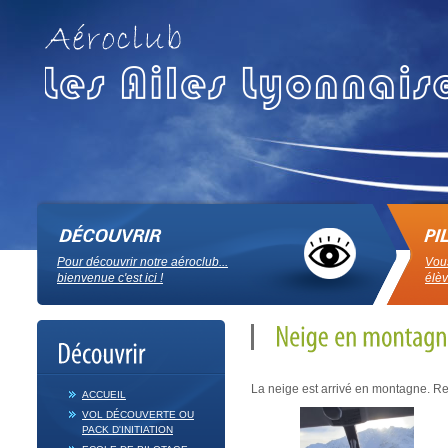
Pour découvrir notre aéroclub...
Vous
bienvenue c'est ici !
élèv
La neige est arrivé en montagne. Ret
ACCUEIL
VOL DÉCOUVERTE OU
PACK D'INITIATION